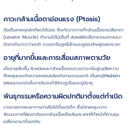
ภาวะกล้ามเนื้อตาอ่อนแรง (Ptosis)
ถือเป็นสาเหตุหลักที่พบได้บ่อย ซึ่งเกิดจากการที่กล้ามเนื้อยกเปลือกตา
(Levator Muscle) ทำงานได้ไม่เต็มที่ ส่งผลให้เปลือกตาบนตกลงมา
ปิดตาดำมากกว่าปกติ ดวงตาจึงดูหรี่เล็กและดูอ่อนล้าอยู่ตลอดเวลา
อายุที่มากขึ้นและการเสื่อมสภาพตามวัย
เมื่ออายุเพิ่มขึ้น ผิวหนังและกล้ามเนื้อรอบดวงตาจะเริ่มสูญเสียความ
ยืดหยุ่นและเกิดความหย่อนคล้อยไปตามธรรมชาติ เป็นเหตุให้
หนังตา
ตก
ลงมาบดบังชั้นตาเดิมจนทำให้ตาดูปรือและดูมีอายุ
พันธุกรรมหรือความผิดปกติมาตั้งแต่กำเนิด
บางรายอาจพบอาการตาปรือได้ตั้งแต่เด็ก ซึ่งมีสาเหตุมาจาก
พัฒนาการที่ผิดปกติของกล้ามเนื้อหรือเส้นประสาทที่ทำหน้าที่ควบคุม
เปลือกตามาตั้งแต่ต้น