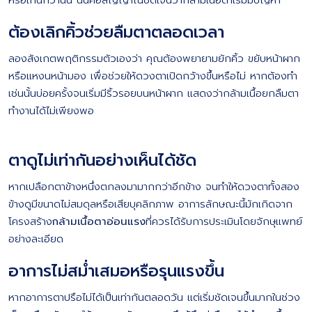
หรือเกินกว่านั้น นั่นคือสัญญาณชัดเจนว่ากล้ามเนื้อตาเริ่มมีปัญหา
ต้องเลิกคิ้วช่วยลืมตาตลอดเวลา
ลองสังเกตพฤติกรรมตัวเองว่า คุณต้องพยายามยักคิ้ว ขยับหน้าผาก
หรือแหงนหน้ามอง เพื่อช่วยให้ดวงตาเปิดกว้างขึ้นหรือไม่ หากต้องทำ
เช่นนั้นบ่อยครั้งจนเริ่มมีริ้วรอยบนหน้าผาก แสดงว่ากล้ามเนื้อยกลืมตา
ทำงานได้ไม่เพียงพอ
ตาดูไม่เท่ากันอย่างเห็นได้ชัด
หากเปลือกตาข้างหนึ่งตกลงมามากกว่าอีกข้าง จนทำให้ดวงตาทั้งสอง
ข้างดูมีขนาดไม่สมดุลหรือเสียบุคลิกภาพ อาการลักษณะนี้มักเกิดจาก
โครงสร้าง
กล้ามเนื้อตาอ่อนแรง
ที่ควรได้รับการประเมินโดยจักษุเเพทย์
อย่างละเอียด
อาการไม่สม่ำเสมอหรือรุนแรงขึ้น
หากอาการตาปรือไม่ได้เป็นเท่ากันตลอดวัน แต่เริ่มชัดเจนขึ้นมากในช่วง