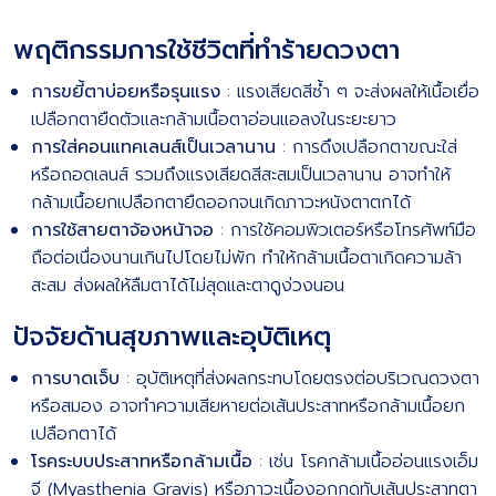
พฤติกรรมการใช้ชีวิตที่ทำร้ายดวงตา
การขยี้ตาบ่อยหรือรุนแรง
: แรงเสียดสีซ้ำ ๆ จะส่งผลให้เนื้อเยื่อ
เปลือกตายืดตัวและกล้ามเนื้อตาอ่อนแอลงในระยะยาว
การใส่คอนแทคเลนส์เป็นเวลานาน
: การดึงเปลือกตาขณะใส่
หรือถอดเลนส์ รวมถึงแรงเสียดสีสะสมเป็นเวลานาน อาจทำให้
กล้ามเนื้อยกเปลือกตายืดออกจนเกิดภาวะหนังตาตกได้
การใช้สายตาจ้องหน้าจอ
: การใช้คอมพิวเตอร์หรือโทรศัพท์มือ
ถือต่อเนื่องนานเกินไปโดยไม่พัก ทำให้กล้ามเนื้อตาเกิดความล้า
สะสม ส่งผลให้ลืมตาได้ไม่สุดและตาดูง่วงนอน
ปัจจัยด้านสุขภาพและอุบัติเหตุ
การบาดเจ็บ
: อุบัติเหตุที่ส่งผลกระทบโดยตรงต่อบริเวณดวงตา
หรือสมอง อาจทำความเสียหายต่อเส้นประสาทหรือกล้ามเนื้อยก
เปลือกตาได้
โรคระบบประสาทหรือกล้ามเนื้อ
: เช่น โรคกล้ามเนื้ออ่อนแรงเอ็ม
จี (Myasthenia Gravis) หรือภาวะเนื้องอกกดทับเส้นประสาทตา