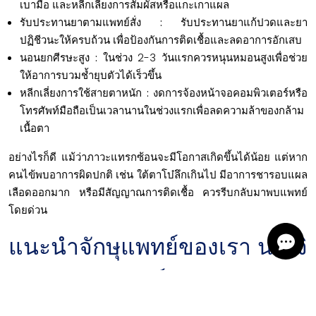
เบามือ และหลีกเลี่ยงการสัมผัสหรือแกะเกาแผล
รับประทานยาตามแพทย์สั่ง :
รับประทานยาแก้ปวดและยา
ปฏิชีวนะให้ครบถ้วน เพื่อป้องกันการติดเชื้อและลดอาการอักเสบ
นอนยกศีรษะสูง :
ในช่วง 2-3 วันแรกควรหนุนหมอนสูงเพื่อช่วย
ให้อาการบวมช้ำยุบตัวได้เร็วขึ้น
หลีกเลี่ยงการใช้สายตาหนัก :
งดการจ้องหน้าจอคอมพิวเตอร์หรือ
โทรศัพท์มือถือเป็นเวลานานในช่วงแรกเพื่อลดความล้าของกล้าม
เนื้อตา
อย่างไรก็ดี แม้ว่าภาวะแทรกซ้อนจะมีโอกาสเกิดขึ้นได้น้อย แต่หาก
คนไข้พบอาการผิดปกติ เช่น ใต้ตาโบ๋ลึกเกินไป มีอาการชารอบแผล
เลือดออกมาก หรือมีสัญญาณการติดเชื้อ ควรรีบกลับมาพบแพทย์
โดยด่วน
แนะนำจักษุแพทย์ของเรา นพ.จิ
รัช เจตชยานนท์
นายแพทย์จิรัช เจตชยานนท์ เป็นจักษุแพทย์ประจำที่ Bangkok Eye