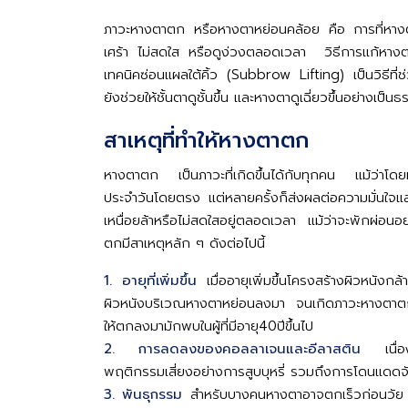
ภาวะหางตาตก หรือหางตาหย่อนคล้อย คือ การที่หางตาอ
เศร้า ไม่สดใส หรือดูง่วงตลอดเวลา วิธีการแก้หา
เทคนิคซ่อนแผลใต้คิ้ว (Subbrow Lifting) เป็นวิธีที่ช
ยังช่วยให้ชั้นตาดูชั้นขึ้น และหางตาดูเฉี่ยวขึ้นอย่างเป็
สาเหตุที่ทำให้หางตาตก
หางตาตก เป็นภาวะที่เกิดขึ้นได้กับทุกคน แม้ว่าโดย
ประจำวันโดยตรง แต่หลายครั้งก็ส่งผลต่อความมั่นใจและ
เหนื่อยล้าหรือไม่สดใสอยู่ตลอดเวลา แม้ว่าจะพักผ่อนอ
ตกมีสาเหตุหลัก ๆ ดังต่อไปนี้
1. อายุที่เพิ่มขึ้น
เมื่ออายุเพิ่มขึ้นโครงสร้างผิวหนังกล้าม
ผิวหนังบริเวณหางตาหย่อนลงมา จนเกิดภาวะหางตาต
ให้ตกลงมามักพบในผู้ที่มีอายุ40ปีขึ้นไป
2. การลดลงของคอลลาเจนและอีลาสติน
เนื
พฤติกรรมเสี่ยงอย่างการสูบบุหรี่ รวมถึงการโดนแดดจ
3. พันธุกรรม
สำหรับบางคนหางตาอาจตกเร็วก่อนวัย 