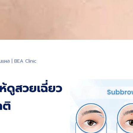
นแผล | BEA Clinic
้ดูสวยเฉี่ยว
าติ